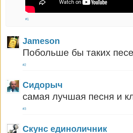
#1
Jameson
Побольше бы таких песен
#2
Сидорыч
самая лучшая песня и к
#3
Скунс единоличник