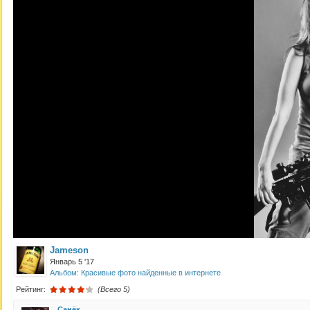
Jameson
Январь 5 '17
Альбом: Красивые фото найденные в интернете
Рейтинг:
(Всего 5)
Санёк