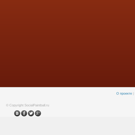
О проекте
|
© Copyright SocialPaintball.ru