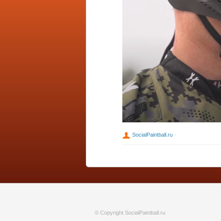
SocialPaintball.ru
·
© Copyright SocialPaintball.ru