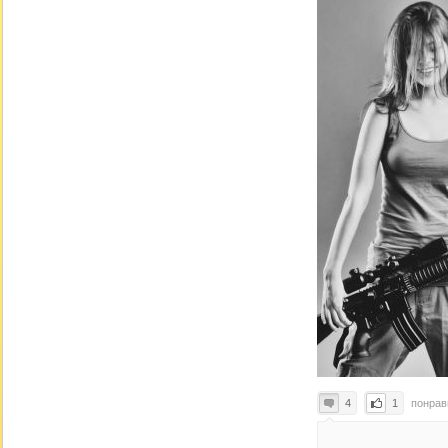
4
1
понра