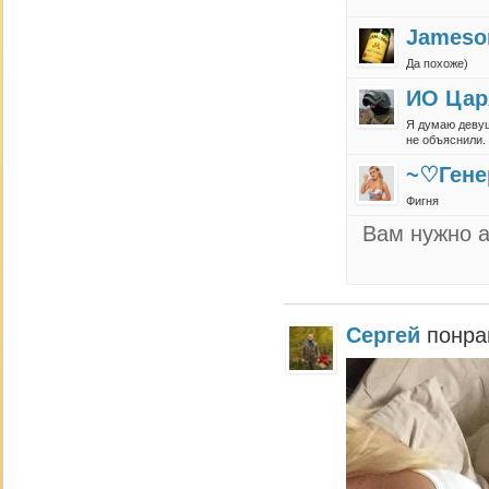
Jameso
Да похоже)
ИО Цар
Я думаю девуш
не объяснили. 
~♡Гене
Фигня
Вам нужно а
Сергей
понра